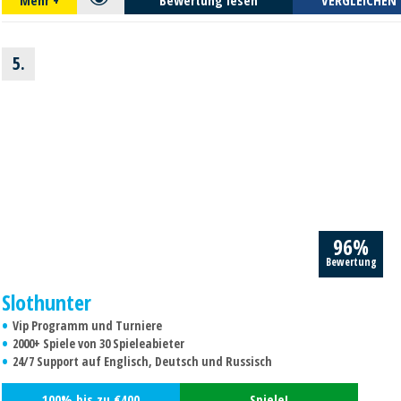
Be
7.
DasistCasino
24/7 Online Support
Mehrere Währungen
Schnelle Auszahlungen
100% bis zu €400
Spiele!
Mehr
+
Bewertung lesen
VERGLEICHEN
Be
8.
EgoCasino
Sofortige Auszahlungen
Zuverlässiger und hilfreicher Kundensupport
Erstaunlicher Live Casino-Bereich