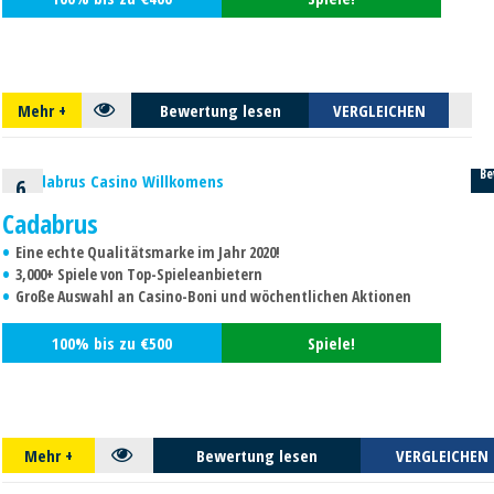
100% bis zu €500
Spiele!
Mehr
+
Bewertung lesen
VERGLEICHEN
Be
9.
Slotty Vegas
Cashback-Garantie
Sonderaktionen
Live-Chat
200% bis zu €100
Spiele!
Mehr
+
Bewertung lesen
VERGLEICHEN