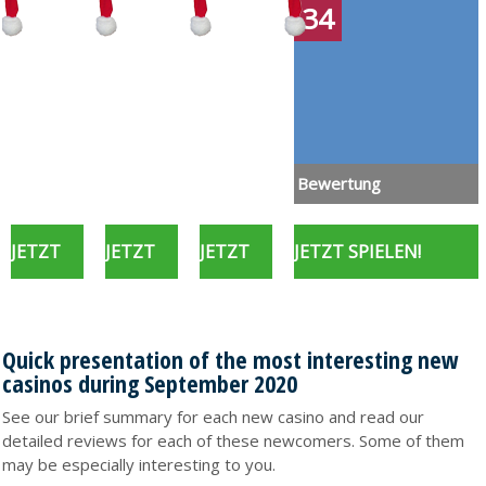
Bewertung
Bewertung
Bewertung
Bewertung
31
32
33
34
35
Ersteinzahlungsbonus:
Ersteinzahlungsbonus:
Ersteinzahlungsbonus:
Ersteinzahlungsbonus:
78
100%/300$
100%/
210
FS
+
100
Free
on
300
+
Spins
Avalon/Avalon
FS
200
Ii
FS
Ersteinzahlu
Bewertung
or
100%/400 +17
Gladiator
Slot
JETZT
JETZT
JETZT
JETZT
JETZT SPIE
SPIELEN!
SPIELEN!
SPIELEN!
SPIELEN!
Quick presentation of the most interesting new
casinos during September 2020
See our brief summary for each new casino and read our
detailed reviews for each of these newcomers. Some of them
may be especially interesting to you.