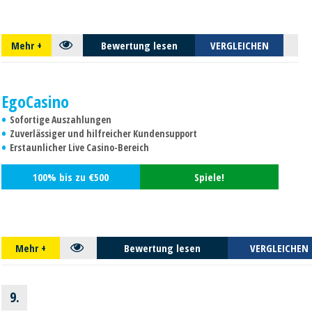
NewCasinos.de ist eine unabhängige Plattform, die
Bewertungen von Online Casinos, Spielen, Casino
Boni und Slot-Spielen anbietet. Bei uns können Sie
immer einzigartige Casino Bonus Angebote und
Freispiele für Casinos auf dem deutschen Markt
herausfinden. Lesen Sie unsere Bewertungen, damit
Sie das beste Online Casino für sich selbst auswählen
können – NewCasinos.de bietet aktuelle
Bewertungen, Empfehlungen und Spieleartikel, über
die Sie wertvolle Informationen über Online Casinos
auf dem Markt erhalten können.
Unsere Casino Bewertungen sind in mehreren
Sprachen verfügbar und nicht nur in Deutsch, wir sind
auch in Finnland, Schweden, Norwegen, Dänemark
und Neuseeland.
CasinoDaddy
|
CasinoLandia
Disclaimer
|
Datenschutzerklärung
|
Cookies