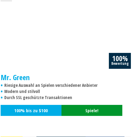
Mehr
+
Bewertung lesen
VERGLEICHEN
Be
3.
Nomini
Sofortige Auszahlungen
Lizenziertes Glücksspiel
Mehrere Währungen akzeptiert
Spiele!
Mehr
+
Bewertung lesen
VERGLEICHEN
Be
4.