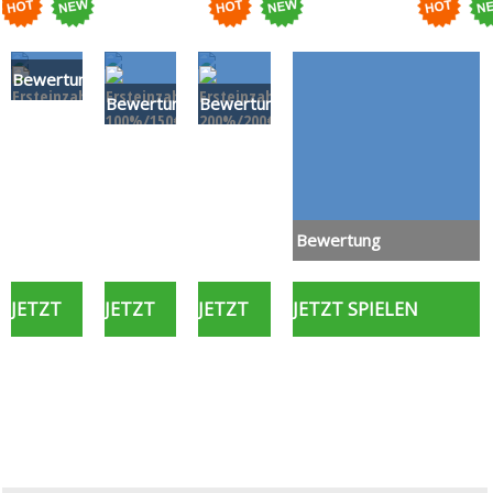
Bewertung
Bewertung
Bewertung
Bewertung
Ersteinzahlungsbonus:
Ersteinzahlungsbonus:
Ersteinzahlungsbonus:
Ersteinzahlung
100%/500€ +
100%/150€
200%/200€ +
100%/200€/$
200 FS
50 FS (Book
JETZT
JETZT
JETZT
JETZT
of Dead)
SPIELEN
SPIELEN
SPIELEN
SPIELEN
The best casino brands at the moment
Be
1.
Tsars Casino
Über 3000 Spiele von erstklassigen Softwareanbietern