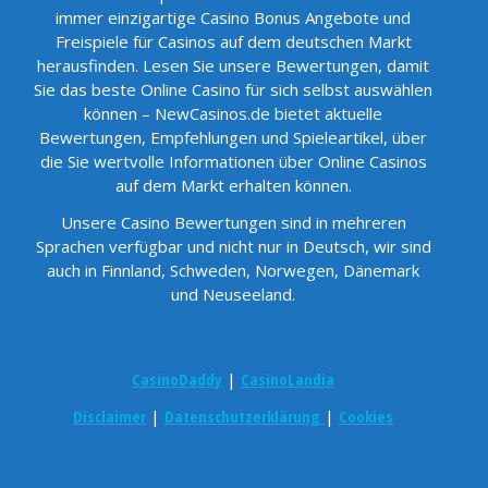
immer einzigartige Casino Bonus Angebote und
Freispiele für Casinos auf dem deutschen Markt
herausfinden. Lesen Sie unsere Bewertungen, damit
Sie das beste Online Casino für sich selbst auswählen
können – NewCasinos.de bietet aktuelle
Bewertungen, Empfehlungen und Spieleartikel, über
die Sie wertvolle Informationen über Online Casinos
auf dem Markt erhalten können.
Unsere Casino Bewertungen sind in mehreren
Sprachen verfügbar und nicht nur in Deutsch, wir sind
auch in Finnland, Schweden, Norwegen, Dänemark
und Neuseeland.
CasinoDaddy
|
CasinoLandia
Disclaimer
|
Datenschutzerklärung
|
Cookies