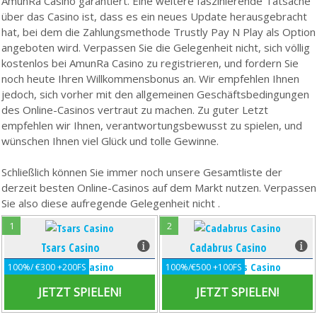
AmunRa Casino garantiert. Eine weitere faszinierende Tatsache
über das Casino ist, dass es ein neues Update herausgebracht
hat, bei dem die Zahlungsmethode Trustly Pay N Play als Option
angeboten wird. Verpassen Sie die Gelegenheit nicht, sich völlig
kostenlos bei AmunRa Casino zu registrieren, und fordern Sie
noch heute Ihren Willkommensbonus an. Wir empfehlen Ihnen
jedoch, sich vorher mit den allgemeinen Geschäftsbedingungen
des Online-Casinos vertraut zu machen. Zu guter Letzt
empfehlen wir Ihnen, verantwortungsbewusst zu spielen, und
wünschen Ihnen viel Glück und tolle Gewinne.
Schließlich können Sie immer noch unsere Gesamtliste der
derzeit besten Online-Casinos auf dem Markt nutzen. Verpassen
Sie also diese aufregende Gelegenheit nicht .
1
2
Tsars Casino
Tsars Casino
Cadabrus Casino
Cadabrus Casino
Overall Score: 100%
Overall Score: 96%
100%/ €300 +200FS
100%/€500 +100FS
First Deposit: 100%/ €300
First Deposit: 100%/€500
JETZT SPIELEN!
JETZT SPIELEN!
Free Spins: 200
Free Spins: 100
Wagering Reqs: x25
Wagering Reqs: x35