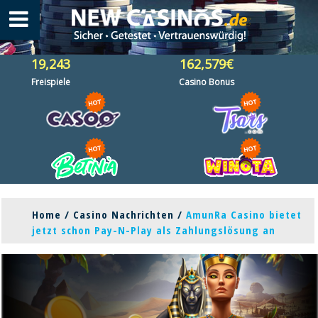
19,243
162,579€
Freispiele
Casino Bonus
Home
/
Casino Nachrichten
/
AmunRa Casino bietet
jetzt schon Pay-N-Play als Zahlungslösung an