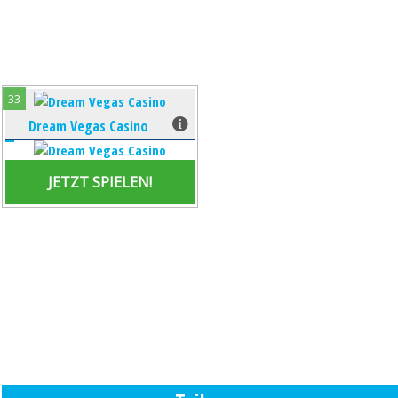
JETZT SPIELEN!
JETZT SPIELEN!
33
Dream Vegas Casino
Dream Vegas Casino
Overall Score: 91%
First Deposit:
JETZT SPIELEN!
Free Spins: None
Wagering Reqs:
Minimum Deposit: 20€
JETZT SPIELEN!