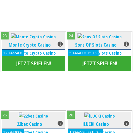
JETZT SPIELEN!
JETZT SPIELEN!
23
24
Monte Crypto Casino
Monte Crypto Casino
Sons Of Slots Casino
Sons Of Slots Casino
Overall Score: 94%
Overall Score: 91%
120%/240€
50%/400€ +50FS
First Deposit: 120%/240€
First Deposit: 50%/400€
JETZT SPIELEN!
JETZT SPIELEN!
Free Spins: None
Free Spins: 50
Wagering Reqs: x 35
Wagering Reqs: x50
Minimum Deposit: 10€
Minimum Deposit: 20€
JETZT SPIELEN!
JETZT SPIELEN!
25
26
22bet Casino
22bet Casino
iLUCKI Casino
iLUCKI Casino
Overall Score: 90%
Overall Score: 92%
122%/300€
100%/$300 +150FS