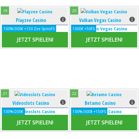
19
20
Playzee Casino
Playzee Casino
Vulkan Vegas Casino
Vulkan Vegas Casino
Overall Score: 93%
Overall Score: 92%
100%/300€ +150 Zee SpinsFS
1000€ +50FS
First Deposit: 100%/300€
First Deposit: 1000€
JETZT SPIELEN!
JETZT SPIELEN!
Free Spins: 150 Zee Spins
Free Spins: 50
Wagering Reqs: 35X on b+d
Wagering Reqs: x40
Minimum Deposit: 10€
Minimum Deposit: 5€
JETZT SPIELEN!
JETZT SPIELEN!
21
22
Videoslots Casino
Videoslots Casino
Betamo Casino
Betamo Casino
Overall Score: 92%
Overall Score: 92%
100%/200€
100%/300$ +150FS
First Deposit: 100%/200€
First Deposit: 100%/300$
JETZT SPIELEN!
JETZT SPIELEN!
Free Spins: None
Free Spins: 150
Wagering Reqs:
Wagering Reqs: x40
Minimum Deposit: 10€
Minimum Deposit: 10€