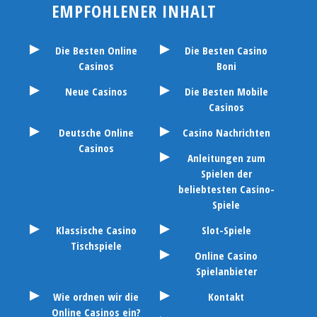
EMPFOHLENER INHALT
Die Besten Online
Die Besten Casino
Casinos
Boni
Neue Casinos
Die Besten Mobile
Casinos
Deutsche Online
Casino Nachrichten
Casinos
Anleitungen zum
Spielen der
beliebtesten Casino-
Spiele
Klassische Casino
Slot-Spiele
Tischspiele
Online Casino
Spielanbieter
Wie ordnen wir die
Kontakt
Online Casinos ein?