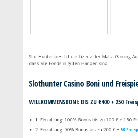
Slot Hunter besitzt die Lizenz der Malta Gaming Aut
dass alle Fonds in guten Händen sind.
Slothunter Casino Boni und Freispi
WILLKOMMENSBONI: BIS ZU €400 + 250 Freis
1. Einzahlung: 100% Bonus bis zu 100 € + 150 Fr
2. Einzahlung: 50% Bonus bis zu 200 € +
50 Freis