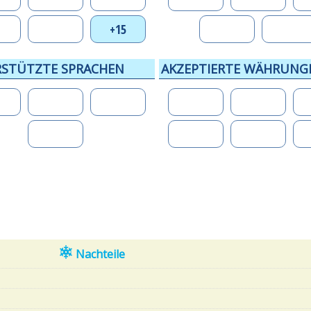
+15
STÜTZTE SPRACHEN
AKZEPTIERTE WÄHRUNG
Nachteile