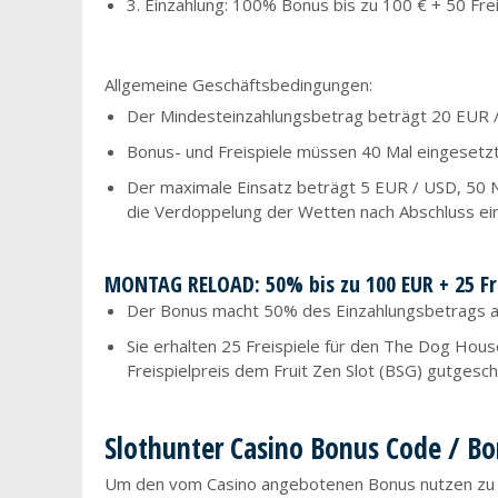
3. Einzahlung: 100% Bonus bis zu 100 € + 50 Fre
Allgemeine Geschäftsbedingungen:
Der Mindesteinzahlungsbetrag beträgt 20 EUR 
Bonus- und Freispiele müssen 40 Mal eingesetzt
Der maximale Einsatz beträgt 5 EUR / USD, 50 N
die Verdoppelung der Wetten nach Abschluss ein
MONTAG RELOAD: 50% bis zu 100 EUR + 25 Fr
Der Bonus macht 50% des Einzahlungsbetrags a
Sie erhalten 25 Freispiele für den The Dog Hou
Freispielpreis dem Fruit Zen Slot (BSG) gutgesch
Slothunter Casino Bonus Code / B
Um den vom Casino angebotenen Bonus nutzen zu kö