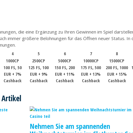
nungen, die eine Ergänzung zu Ihren Gewinnen im Spiel darstelle
sich immer größere Belohnungen für das Öffnen neuer Status. In 
hnungen.
4
5
6
7
8
1000CP
2500CP
5000CP
10000CP
15000CP
100 FS, 50
125 FS, 100
150 FS, 200
175 FS, 500
200 FS, 1000
EUR + 7%
EUR + 9%
EUR + 11%
EUR + 13%
EUR + 15%
Cashback
Cashback
Cashback
Cashback
Cashback
Artikel
Nehmen Sie am spannenden