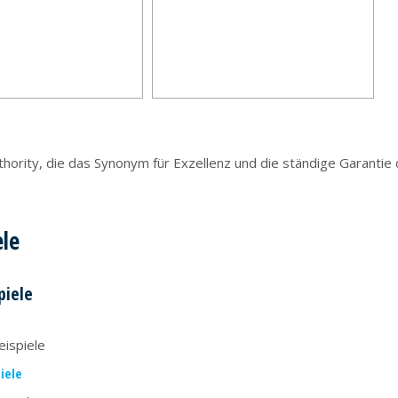
hority, die das Synonym für Exzellenz und die ständige Garantie d
ele
piele
eispiele
piele