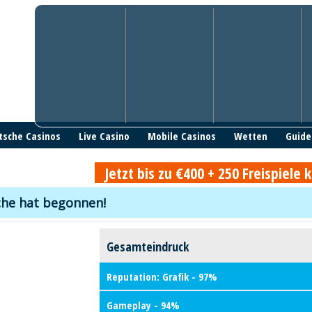
tsche Casinos
Live Casino
Mobile Casinos
Wetten
Guide
ung und Registrierung
os
ool
tet von Uns
Einführung in Live Casinos
Live Dealer Casino Lizenzierung
Die Technologie hinter dem Live Casino
Live Casino Softwarehersteller
Live Dealer Casino Spiele
Live Dealer Casino Spiele spielen
VIP Live Dealer Casinos
eSport Wetten
Sportwetten
Live Wetten
Live Quoten
Buchmacher
Wett-Tipps
Glü
Cas
Onl
Bla
Rou
Pok
Slo
Bac
Glü
Ver
Spi
Glü
Jetzt bis zu €400 + 250 Freispiele 
che hat begonnen!
Gesamteindruck
ne Casinos
Geschlossene Casinos
Reputation: Grafik - 97%
Gameplay - 94%