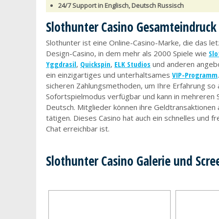
24/7 Support in Englisch, Deutsch Russisch
Slothunter Casino Gesamteindruck
Slothunter ist eine Online-Casino-Marke, die das let
Design-Casino, in dem mehr als 2000 Spiele wie
Slo
Yggdrasil
,
Quickspin
,
ELK Studios
und anderen angebot
ein einzigartiges und unterhaltsames
VIP-Programm
sicheren Zahlungsmethoden, um Ihre Erfahrung so 
Sofortspielmodus verfügbar und kann in mehreren S
Deutsch. Mitglieder können ihre Geldtransaktion
tätigen. Dieses Casino hat auch ein schnelles und f
Chat erreichbar ist.
Slothunter Casino Galerie und Scr