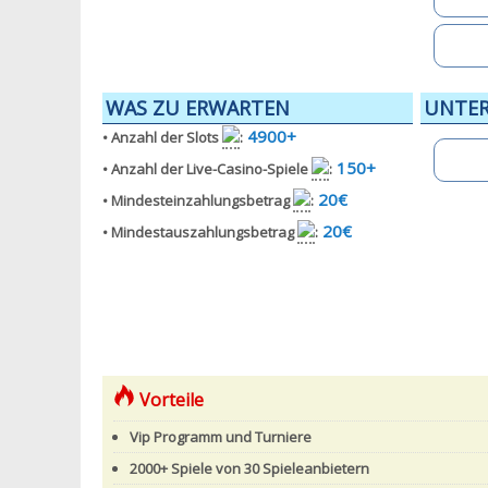
WAS ZU ERWARTEN
UNTER
4900+
• Anzahl der Slots
:
150+
• Anzahl der Live-Casino-Spiele
:
20€
• Mindesteinzahlungsbetrag
:
20€
• Mindestauszahlungsbetrag
:
Vorteile
Vip Programm und Turniere
2000+ Spiele von 30 Spieleanbietern