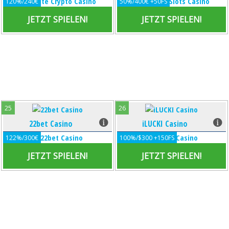
Overall Score: 94%
Overall Score: 91%
120%/240€
50%/400€ +50FS
First Deposit: 120%/240€
First Deposit: 50%/400€
JETZT SPIELEN!
JETZT SPIELEN!
Free Spins: None
Free Spins: 50
Wagering Reqs: x 35
Wagering Reqs: x50
Minimum Deposit: 10€
Minimum Deposit: 20€
JETZT SPIELEN!
JETZT SPIELEN!
25
26
22bet Casino
22bet Casino
iLUCKI Casino
iLUCKI Casino
Overall Score: 90%
Overall Score: 92%
122%/300€
100%/$300 +150FS
First Deposit: 122%/300€
First Deposit: 100%/$300
JETZT SPIELEN!
JETZT SPIELEN!
Free Spins: None
Free Spins: 150
Wagering Reqs:
Wagering Reqs: x50
Minimum Deposit: 1€
Minimum Deposit: 10€
JETZT SPIELEN!
JETZT SPIELEN!