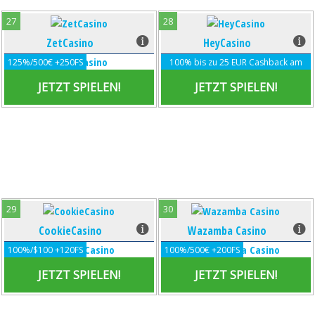
27
28
ZetCasino
ZetCasino
HeyCasino
HeyCasino
Overall Score: 93%
Overall Score: 93%
125%/500€ +250FS
100% bis zu 25 EUR Cashback am
First Deposit: 125%/500€
First Deposit: 100% bis zu 25 EUR
ersten Tag
JETZT SPIELEN!
JETZT SPIELEN!
Free Spins: 250
Cashback am ersten Tag
Wagering Reqs: x30 (T+B)
Free Spins: None
Minimum Deposit: 10€
Wagering Reqs: 35-facher
Einzahlungsbetrag + Bonusbetrag
Minimum Deposit: 20€
JETZT SPIELEN!
JETZT SPIELEN!
29
30
CookieCasino
CookieCasino
Wazamba Casino
Wazamba Casino
Overall Score: 92%
Overall Score: 92%
100%/$100 +120FS
100%/500€ +200FS
First Deposit: 100%/$100
First Deposit: 100%/500€
JETZT SPIELEN!
JETZT SPIELEN!
Free Spins: 120
Free Spins: 200
Wagering Reqs: x40
Wagering Reqs: x30
Minimum Deposit: 20€
Minimum Deposit: 10€