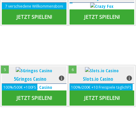
Overall Score: 98%
Overall Score: 84%
7 verschiedene Willkommensboni
First Deposit: 7 verschiedene
First Deposit:
+100FS
JETZT SPIELEN!
JETZT SPIELEN!
Willkommensboni
Free Spins: None
Free Spins: 100
Wagering Reqs:
Wagering Reqs: x50
Minimum Deposit: 10€
Minimum Deposit: 10€
JETZT SPIELEN!
JETZT SPIELEN!
5
6
5Gringos Casino
5Gringos Casino
Slots.io Casino
Slots.io Casino
Overall Score: 91%
Overall Score: 85%
100%/500€ +100FS
100%/200€ +10 Freispiele täglichFS
First Deposit: 100%/500€
First Deposit: 100%/200€
JETZT SPIELEN!
JETZT SPIELEN!
Free Spins: 100
Free Spins: 10 Freispiele täglich
Wagering Reqs: x30
Wagering Reqs: x35
Minimum Deposit: 10€
Minimum Deposit: 20€
JETZT SPIELEN!
JETZT SPIELEN!