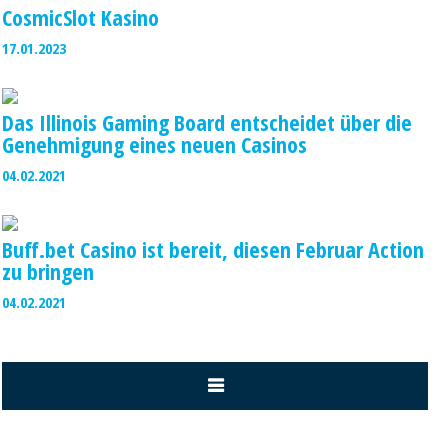
CosmicSlot Kasino
17.01.2023
Das Illinois Gaming Board entscheidet über die
Genehmigung eines neuen Casinos
04.02.2021
Buff.bet Casino ist bereit, diesen Februar Action
zu bringen
04.02.2021