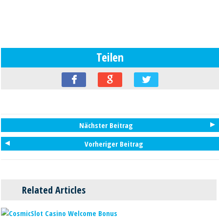
Teilen
Nächster Beitrag
Vorheriger Beitrag
Related Articles