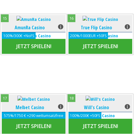
15
16
AmunRa Casino
AmunRa Casino
True Flip Casino
True Flip Casino
Overall Score: 91%
Overall Score: 93%
100%/300€ +NoFS
200%/1000EUR +50FS
First Deposit: 100%/300€
First Deposit: 200%/1000EUR
JETZT SPIELEN!
JETZT SPIELEN!
Free Spins: No
Free Spins: 50
Wagering Reqs: 30x
Wagering Reqs: x35
Minimum Deposit: 20€
Minimum Deposit: 10€
JETZT SPIELEN!
JETZT SPIELEN!
17
18
Melbet Casino
Melbet Casino
Will's Casino
Will's Casino
Overall Score: 93%
Overall Score: 92%
575%/1750 € +290 wettumsatzfreie
100%/200€ +50FS
First Deposit: 575%/1750 €
First Deposit: 100%/200€
Spins!FS
JETZT SPIELEN!
JETZT SPIELEN!
Free Spins: 290 wettumsatzfreie
Free Spins: 50