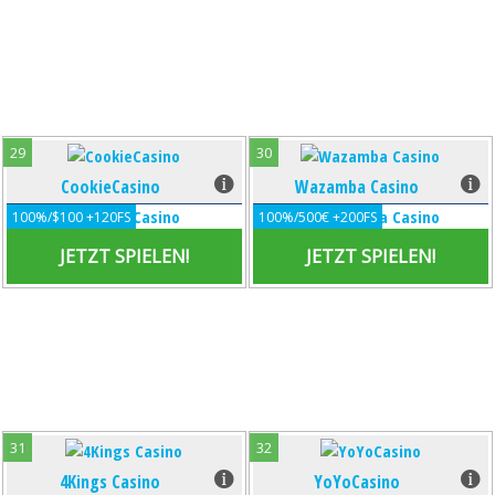
Minimum Deposit: 10€
Wagering Reqs: 35-facher
Einzahlungsbetrag + Bonusbetrag
Minimum Deposit: 20€
JETZT SPIELEN!
JETZT SPIELEN!
29
30
CookieCasino
CookieCasino
Wazamba Casino
Wazamba Casino
Overall Score: 92%
Overall Score: 92%
100%/$100 +120FS
100%/500€ +200FS
First Deposit: 100%/$100
First Deposit: 100%/500€
JETZT SPIELEN!
JETZT SPIELEN!
Free Spins: 120
Free Spins: 200
Wagering Reqs: x40
Wagering Reqs: x30
Minimum Deposit: 20€
Minimum Deposit: 10€
JETZT SPIELEN!
JETZT SPIELEN!
31
32
4Kings Casino
4Kings Casino
YoYoCasino
YoYoCasino