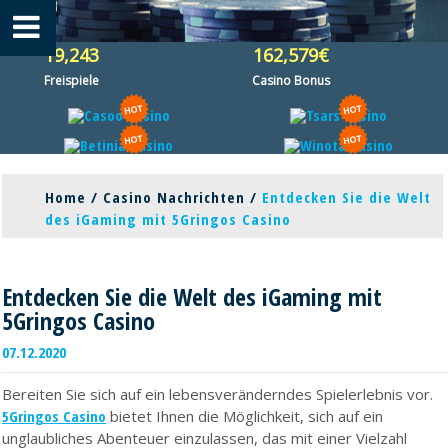
19,243
162,579€
Freispiele
Casino Bonus
Home
/
Casino Nachrichten
/
Entdecken Sie die Welt
des iGaming mit 5Gringos Casino
Entdecken Sie die Welt des iGaming mit
5Gringos Casino
07.12.2020
Bereiten Sie sich auf ein lebensveränderndes Spielerlebnis vor.
5Gringos Casino
bietet Ihnen die Möglichkeit, sich auf ein
unglaubliches Abenteuer einzulassen, das mit einer Vielzahl