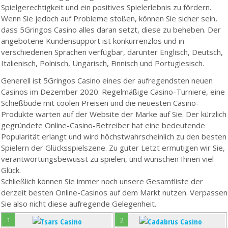
Spielgerechtigkeit und ein positives Spielerlebnis zu fördern.
Wenn Sie jedoch auf Probleme stoßen, können Sie sicher sein,
dass 5Gringos Casino alles daran setzt, diese zu beheben. Der
angebotene Kundensupport ist konkurrenzlos und in
verschiedenen Sprachen verfügbar, darunter Englisch, Deutsch,
Italienisch, Polnisch, Ungarisch, Finnisch und Portugiesisch.
Generell ist 5Gringos Casino eines der aufregendsten neuen
Casinos im Dezember 2020. Regelmäßige Casino-Turniere, eine
Schießbude mit coolen Preisen und die neuesten Casino-
Produkte warten auf der Website der Marke auf Sie. Der kürzlich
gegründete Online-Casino-Betreiber hat eine bedeutende
Popularität erlangt und wird höchstwahrscheinlich zu den besten
Spielern der Glücksspielszene. Zu guter Letzt ermutigen wir Sie,
verantwortungsbewusst zu spielen, und wünschen Ihnen viel
Glück.
Schließlich können Sie immer noch unsere Gesamtliste der
derzeit besten Online-Casinos auf dem Markt nutzen. Verpassen
Sie also nicht diese aufregende Gelegenheit.
1
2