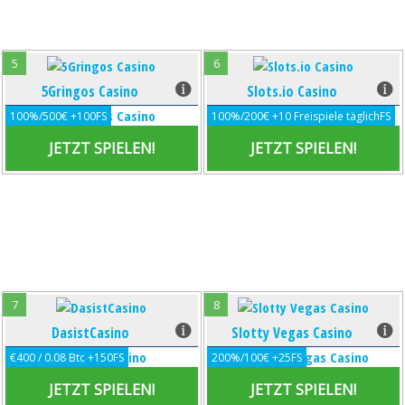
5
6
5Gringos Casino
5Gringos Casino
Slots.io Casino
Slots.io Casino
Overall Score: 91%
Overall Score: 85%
100%/500€ +100FS
100%/200€ +10 Freispiele täglichFS
First Deposit: 100%/500€
First Deposit: 100%/200€
JETZT SPIELEN!
JETZT SPIELEN!
Free Spins: 100
Free Spins: 10 Freispiele täglich
Wagering Reqs: x30
Wagering Reqs: x35
Minimum Deposit: 10€
Minimum Deposit: 20€
JETZT SPIELEN!
JETZT SPIELEN!
7
8
DasistCasino
DasistCasino
Slotty Vegas Casino
Slotty Vegas Casino
Overall Score: 95%
Overall Score: 94%
€400 / 0.08 Btc +150FS
200%/100€ +25FS
First Deposit: €400 / 0.08 Btc
First Deposit: 200%/100€
JETZT SPIELEN!
JETZT SPIELEN!
Free Spins: 150
Free Spins: 25