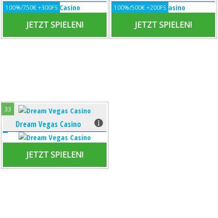
Overall Score: 91%
Overall Score: 91%
100%/750€ +300FS
100%/500€ +200FS
First Deposit: 100%/750€
First Deposit: 100%/500€
JETZT SPIELEN!
JETZT SPIELEN!
Free Spins: 300
Free Spins: 200
Wagering Reqs: 40X
Wagering Reqs: x30
Minimum Deposit: 20€
Minimum Deposit: 10€
JETZT SPIELEN!
JETZT SPIELEN!
33
Dream Vegas Casino
Dream Vegas Casino
Overall Score: 91%
First Deposit:
JETZT SPIELEN!
Free Spins: None
Wagering Reqs:
Minimum Deposit: 20€
JETZT SPIELEN!