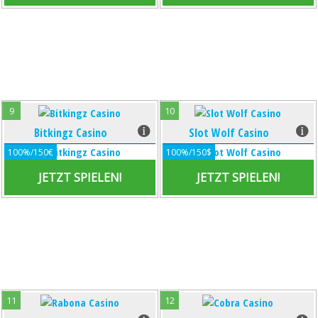
Wagering Reqs: x50
Wagering Reqs: x35
Minimum Deposit: 20€
Minimum Deposit: €
JETZT SPIELEN!
JETZT SPIELEN!
9
10
Bitkingz Casino
Bitkingz Casino
Slot Wolf Casino
Slot Wolf Casino
Overall Score: 92%
Overall Score: 93%
100%/150€
100%/150$
First Deposit: 100%/150€
First Deposit: 100%/150$
JETZT SPIELEN!
JETZT SPIELEN!
Free Spins: None
Free Spins: None
Wagering Reqs: x45
Wagering Reqs: x40
Minimum Deposit: 20€
Minimum Deposit: 20€
JETZT SPIELEN!
JETZT SPIELEN!
11
12