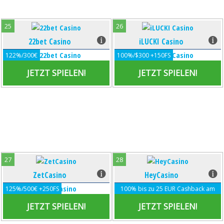
25
26
22bet Casino
22bet Casino
iLUCKI Casino
iLUCKI Casino
Overall Score: 90%
Overall Score: 92%
122%/300€
100%/$300 +150FS
First Deposit: 122%/300€
First Deposit: 100%/$300
JETZT SPIELEN!
JETZT SPIELEN!
Free Spins: None
Free Spins: 150
Wagering Reqs:
Wagering Reqs: x50
Minimum Deposit: 1€
Minimum Deposit: 10€
JETZT SPIELEN!
JETZT SPIELEN!
27
28
ZetCasino
ZetCasino
HeyCasino
HeyCasino
Overall Score: 93%
Overall Score: 93%
125%/500€ +250FS
100% bis zu 25 EUR Cashback am
First Deposit: 125%/500€
First Deposit: 100% bis zu 25 EUR
ersten Tag
JETZT SPIELEN!
JETZT SPIELEN!
Free Spins: 250
Cashback am ersten Tag
Wagering Reqs: x30 (T+B)
Free Spins: None