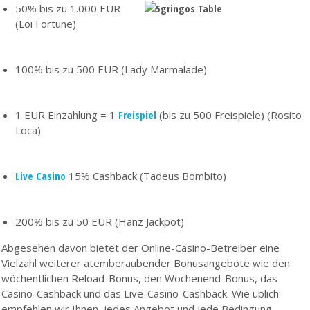
50% bis zu 1.000 EUR
(Loi Fortune)
100% bis zu 500 EUR (Lady Marmalade)
1 EUR Einzahlung = 1
Freispiel
(bis zu 500 Freispiele) (Rosito
Loca)
Live Casino
15% Cashback (Tadeus Bombito)
200% bis zu 50 EUR (Hanz Jackpot)
Abgesehen davon bietet der Online-Casino-Betreiber eine
Vielzahl weiterer atemberaubender Bonusangebote wie den
wöchentlichen Reload-Bonus, den Wochenend-Bonus, das
Casino-Cashback und das Live-Casino-Cashback. Wie üblich
empfehlen wir Ihnen, jedes Angebot und jede Bedingung