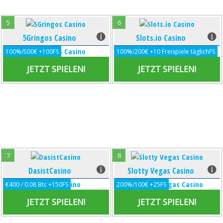
5
6
5Gringos Casino
5Gringos Casino
Slots.io Casino
Slots.io Casino
Overall Score: 91%
Overall Score: 85%
100%/500€ +100FS
100%/200€ +10 Freispiele täglichFS
First Deposit: 100%/500€
First Deposit: 100%/200€
JETZT SPIELEN!
JETZT SPIELEN!
Free Spins: 100
Free Spins: 10 Freispiele täglich
Wagering Reqs: x30
Wagering Reqs: x35
Minimum Deposit: 10€
Minimum Deposit: 20€
JETZT SPIELEN!
JETZT SPIELEN!
7
8
DasistCasino
DasistCasino
Slotty Vegas Casino
Slotty Vegas Casino
Overall Score: 95%
Overall Score: 94%
€400 / 0.08 Btc +150FS
200%/100€ +25FS
First Deposit: €400 / 0.08 Btc
First Deposit: 200%/100€
JETZT SPIELEN!
JETZT SPIELEN!
Free Spins: 150
Free Spins: 25
Wagering Reqs: x50
Wagering Reqs: x35