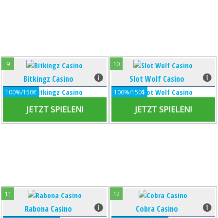
Minimum Deposit: 20€
Minimum Deposit: €
JETZT SPIELEN!
JETZT SPIELEN!
9
10
Bitkingz Casino
Bitkingz Casino
Slot Wolf Casino
Slot Wolf Casino
Overall Score: 92%
Overall Score: 93%
100%/150€
100%/150$
First Deposit: 100%/150€
First Deposit: 100%/150$
JETZT SPIELEN!
JETZT SPIELEN!
Free Spins: None
Free Spins: None
Wagering Reqs: x45
Wagering Reqs: x40
Minimum Deposit: 20€
Minimum Deposit: 20€
JETZT SPIELEN!
JETZT SPIELEN!
11
12
Rabona Casino
Rabona Casino
Cobra Casino
Cobra Casino