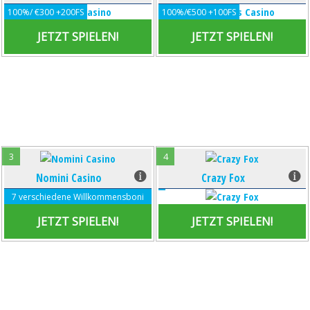
Overall Score: 100%
Overall Score: 96%
100%/ €300 +200FS
100%/€500 +100FS
First Deposit: 100%/ €300
First Deposit: 100%/€500
JETZT SPIELEN!
JETZT SPIELEN!
Free Spins: 200
Free Spins: 100
Wagering Reqs: x25
Wagering Reqs: x35
Minimum Deposit: 10€
Minimum Deposit: 10€
JETZT SPIELEN!
JETZT SPIELEN!
3
4
Nomini Casino
Nomini Casino
Crazy Fox
Crazy Fox
Overall Score: 98%
Overall Score: 84%
7 verschiedene Willkommensboni
First Deposit: 7 verschiedene
First Deposit:
+100FS
JETZT SPIELEN!
JETZT SPIELEN!
Willkommensboni
Free Spins: None
Free Spins: 100
Wagering Reqs:
Wagering Reqs: x50
Minimum Deposit: 10€
Minimum Deposit: 10€
JETZT SPIELEN!
JETZT SPIELEN!