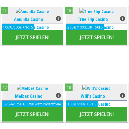
15
16
AmunRa Casino
AmunRa Casino
True Flip Casino
True Flip Casino
Overall Score: 91%
Overall Score: 93%
100%/300€ +NoFS
200%/1000EUR +50FS
First Deposit: 100%/300€
First Deposit: 200%/1000EUR
JETZT SPIELEN!
JETZT SPIELEN!
Free Spins: No
Free Spins: 50
Wagering Reqs: 30x
Wagering Reqs: x35
Minimum Deposit: 20€
Minimum Deposit: 10€
JETZT SPIELEN!
JETZT SPIELEN!
17
18
Melbet Casino
Melbet Casino
Will's Casino
Will's Casino
Overall Score: 93%
Overall Score: 92%
575%/1750 € +290 wettumsatzfreie
100%/200€ +50FS
First Deposit: 575%/1750 €
First Deposit: 100%/200€
Spins!FS
JETZT SPIELEN!
JETZT SPIELEN!
Free Spins: 290 wettumsatzfreie
Free Spins: 50
Spins!
Wagering Reqs: 40X (D+B)