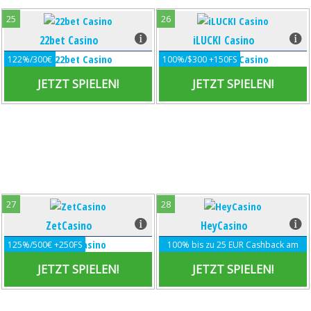
25
26
22bet Casino
22bet Casino
iLUCKI Casino
iLUCKI Casino
Overall Score: 90%
Overall Score: 92%
122%/300€
100%/$300 +150FS
First Deposit: 122%/300€
First Deposit: 100%/$300
JETZT SPIELEN!
JETZT SPIELEN!
Free Spins: None
Free Spins: 150
Wagering Reqs:
Wagering Reqs: x50
Minimum Deposit: 1€
Minimum Deposit: 10€
JETZT SPIELEN!
JETZT SPIELEN!
27
28
ZetCasino
ZetCasino
HeyCasino
HeyCasino
Overall Score: 93%
Overall Score: 93%
125%/500€ +250FS
100% bis zu 25 EUR Cashback am
First Deposit: 125%/500€
First Deposit: 100% bis zu 25 EUR
ersten Tag
JETZT SPIELEN!
JETZT SPIELEN!
Free Spins: 250
Cashback am ersten Tag
Wagering Reqs: x30 (T+B)
Free Spins: None
Minimum Deposit: 10€
Wagering Reqs: 35-facher