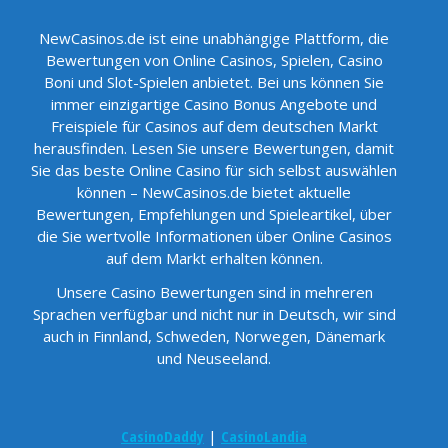
NewCasinos.de ist eine unabhängige Plattform, die
Bewertungen von Online Casinos, Spielen, Casino
Boni und Slot-Spielen anbietet. Bei uns können Sie
immer einzigartige Casino Bonus Angebote und
Freispiele für Casinos auf dem deutschen Markt
herausfinden. Lesen Sie unsere Bewertungen, damit
Sie das beste Online Casino für sich selbst auswählen
können – NewCasinos.de bietet aktuelle
Bewertungen, Empfehlungen und Spieleartikel, über
die Sie wertvolle Informationen über Online Casinos
auf dem Markt erhalten können.
Unsere Casino Bewertungen sind in mehreren
Sprachen verfügbar und nicht nur in Deutsch, wir sind
auch in Finnland, Schweden, Norwegen, Dänemark
und Neuseeland.
CasinoDaddy
|
CasinoLandia