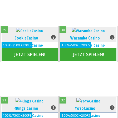
Einzahlungsbetrag + Bonusbetrag
Minimum Deposit: 20€
JETZT SPIELEN!
JETZT SPIELEN!
29
30
CookieCasino
CookieCasino
Wazamba Casino
Wazamba Casino
Overall Score: 92%
Overall Score: 92%
100%/$100 +120FS
100%/500€ +200FS
First Deposit: 100%/$100
First Deposit: 100%/500€
JETZT SPIELEN!
JETZT SPIELEN!
Free Spins: 120
Free Spins: 200
Wagering Reqs: x40
Wagering Reqs: x30
Minimum Deposit: 20€
Minimum Deposit: 10€
JETZT SPIELEN!
JETZT SPIELEN!
31
32
4Kings Casino
4Kings Casino
YoYoCasino
YoYoCasino
Overall Score: 91%
Overall Score: 91%
100%/750€ +300FS
100%/500€ +200FS