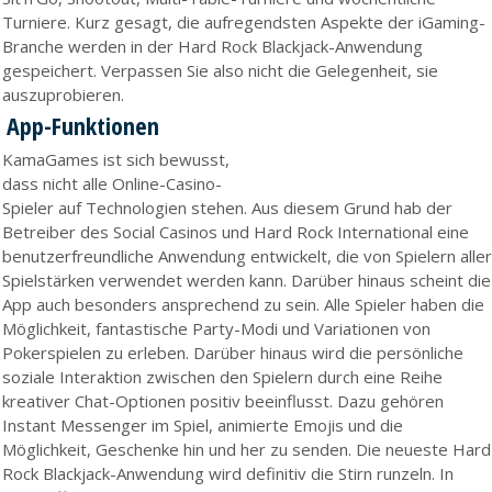
Turniere. Kurz gesagt, die aufregendsten Aspekte der iGaming-
Branche werden in der Hard Rock Blackjack-Anwendung
gespeichert. Verpassen Sie also nicht die Gelegenheit, sie
auszuprobieren.
App-Funktionen
KamaGames ist sich bewusst,
dass nicht alle Online-Casino-
Spieler auf Technologien stehen. Aus diesem Grund hab der
Betreiber des Social Casinos und Hard Rock International eine
benutzerfreundliche Anwendung entwickelt, die von Spielern aller
Spielstärken verwendet werden kann. Darüber hinaus scheint die
App auch besonders ansprechend zu sein. Alle Spieler haben die
Möglichkeit, fantastische Party-Modi und Variationen von
Pokerspielen zu erleben. Darüber hinaus wird die persönliche
soziale Interaktion zwischen den Spielern durch eine Reihe
kreativer Chat-Optionen positiv beeinflusst. Dazu gehören
Instant Messenger im Spiel, animierte Emojis und die
Möglichkeit, Geschenke hin und her zu senden. Die neueste Hard
Rock Blackjack-Anwendung wird definitiv die Stirn runzeln. In