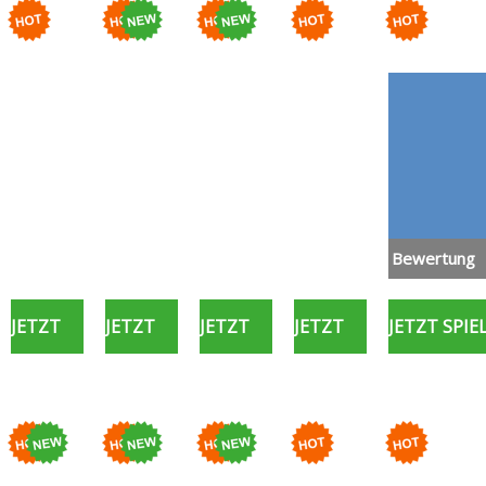
or
Gladiator
Slot
Teilen
Nächster Beitrag
Vorheriger Beitrag
Related Articles
Das Illinois Gaming Board entscheidet über die
Genehmigung eines neuen Casinos