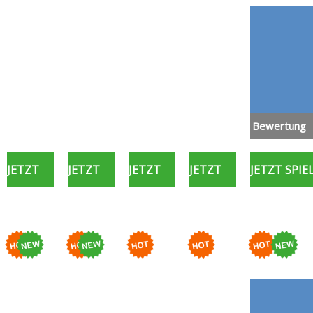
04.02.2021
Buff.bet Casino ist bereit, diesen Februar Action
zu bringen
04.02.2021
Madmax Casino: Das Casinomit den heißesten
Bonusangeboten
01.02.2021