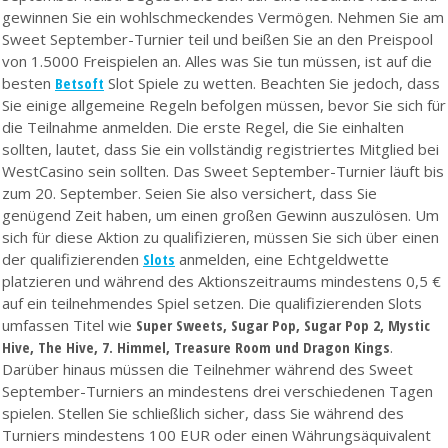
gewinnen Sie ein wohlschmeckendes Vermögen. Nehmen Sie am
Sweet September-Turnier teil und beißen Sie an den Preispool
von 1.5000 Freispielen an. Alles was Sie tun müssen, ist auf die
besten
Betsoft
Slot Spiele zu wetten. Beachten Sie jedoch, dass
Sie einige allgemeine Regeln befolgen müssen, bevor Sie sich für
die Teilnahme anmelden. Die erste Regel, die Sie einhalten
sollten, lautet, dass Sie ein vollständig registriertes Mitglied bei
WestCasino sein sollten. Das Sweet September-Turnier läuft bis
zum 20. September. Seien Sie also versichert, dass Sie
genügend Zeit haben, um einen großen Gewinn auszulösen. Um
sich für diese Aktion zu qualifizieren, müssen Sie sich über einen
der qualifizierenden
Slots
anmelden, eine Echtgeldwette
platzieren und während des Aktionszeitraums mindestens 0,5 €
auf ein teilnehmendes Spiel setzen. Die qualifizierenden Slots
umfassen Titel wie
Super Sweets, Sugar Pop, Sugar Pop 2, Mystic
Hive, The Hive, 7. Himmel, Treasure Room und Dragon Kings
.
Darüber hinaus müssen die Teilnehmer während des Sweet
September-Turniers an mindestens drei verschiedenen Tagen
spielen. Stellen Sie schließlich sicher, dass Sie während des
Turniers mindestens 100 EUR oder einen Währungsäquivalent