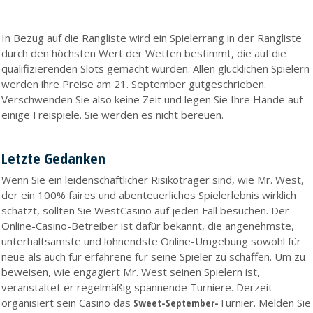
In Bezug auf die Rangliste wird ein Spielerrang in der Rangliste
durch den höchsten Wert der Wetten bestimmt, die auf die
qualifizierenden Slots gemacht wurden. Allen glücklichen Spielern
werden ihre Preise am 21. September gutgeschrieben.
Verschwenden Sie also keine Zeit und legen Sie Ihre Hände auf
einige Freispiele. Sie werden es nicht bereuen.
Letzte Gedanken
Wenn Sie ein leidenschaftlicher Risikoträger sind, wie Mr. West,
der ein 100% faires und abenteuerliches Spielerlebnis wirklich
schätzt, sollten Sie WestCasino auf jeden Fall besuchen. Der
Online-Casino-Betreiber ist dafür bekannt, die angenehmste,
unterhaltsamste und lohnendste Online-Umgebung sowohl für
neue als auch für erfahrene für seine Spieler zu schaffen. Um zu
beweisen, wie engagiert Mr. West seinen Spielern ist,
veranstaltet er regelmäßig spannende Turniere. Derzeit
organisiert sein Casino das
Sweet-September-
Turnier. Melden Sie