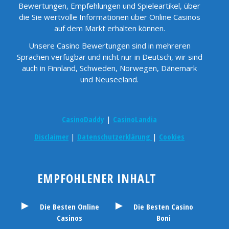
Bewertungen, Empfehlungen und Spieleartikel, über
die Sie wertvolle Informationen über Online Casinos
auf dem Markt erhalten können.
Unsere Casino Bewertungen sind in mehreren
Sprachen verfügbar und nicht nur in Deutsch, wir sind
auch in Finnland, Schweden, Norwegen, Dänemark
und Neuseeland.
CasinoDaddy
|
CasinoLandia
Disclaimer
|
Datenschutzerklärung
|
Cookies
EMPFOHLENER INHALT
Die Besten Online
Die Besten Casino
Casinos
Boni