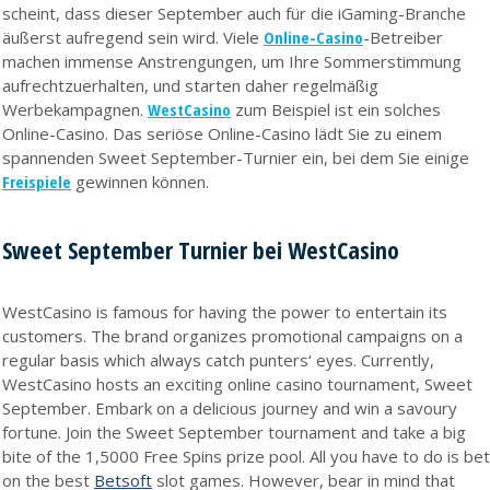
scheint, dass dieser September auch für die iGaming-Branche
äußerst aufregend sein wird. Viele
Online-Casino
-Betreiber
machen immense Anstrengungen, um Ihre Sommerstimmung
aufrechtzuerhalten, und starten daher regelmäßig
Werbekampagnen.
WestCasino
zum Beispiel ist ein solches
Online-Casino. Das seriöse Online-Casino lädt Sie zu einem
spannenden Sweet September-Turnier ein, bei dem Sie einige
Freispiele
gewinnen können.
Sweet September Turnier bei WestCasino
WestCasino is famous for having the power to entertain its
customers. The brand organizes promotional campaigns on a
regular basis which always catch punters‘ eyes. Currently,
WestCasino hosts an exciting online casino tournament, Sweet
September. Embark on a delicious journey and win a savoury
fortune. Join the Sweet September tournament and take a big
bite of the 1,5000 Free Spins prize pool. All you have to do is bet
on the best
Betsoft
slot games. However, bear in mind that