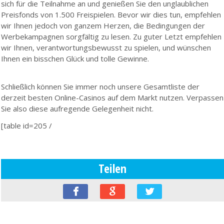
sich für die Teilnahme an und genießen Sie den unglaublichen
Preisfonds von 1.500 Freispielen. Bevor wir dies tun, empfehlen
wir Ihnen jedoch von ganzem Herzen, die Bedingungen der
Werbekampagnen sorgfältig zu lesen. Zu guter Letzt empfehlen
wir Ihnen, verantwortungsbewusst zu spielen, und wünschen
Ihnen ein bisschen Glück und tolle Gewinne.
Schließlich können Sie immer noch unsere Gesamtliste der
derzeit besten Online-Casinos auf dem Markt nutzen. Verpassen
Sie also diese aufregende Gelegenheit nicht.
[table id=205 /
Teilen