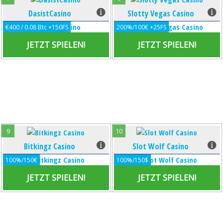
DasistCasino
DasistCasino
Slotty Vegas Casino
Slotty Vegas Casino
Overall Score: 95%
Overall Score: 94%
€400 / 0.08 Btc +150FS
200%/100€ +25FS
First Deposit: €400 / 0.08 Btc
First Deposit: 200%/100€
JETZT SPIELEN!
JETZT SPIELEN!
Free Spins: 150
Free Spins: 25
Wagering Reqs: x50
Wagering Reqs: x35
Minimum Deposit: 20€
Minimum Deposit: €
JETZT SPIELEN!
JETZT SPIELEN!
9
10
Bitkingz Casino
Bitkingz Casino
Slot Wolf Casino
Slot Wolf Casino
Overall Score: 92%
Overall Score: 93%
100%/150€
100%/150$
First Deposit: 100%/150€
First Deposit: 100%/150$
JETZT SPIELEN!
JETZT SPIELEN!
Free Spins: None
Free Spins: None
Wagering Reqs: x45
Wagering Reqs: x40
Minimum Deposit: 20€
Minimum Deposit: 20€