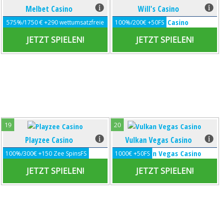
Melbet Casino
Melbet Casino
Will's Casino
Will's Casino
Overall Score: 93%
Overall Score: 92%
575%/1750 € +290 wettumsatzfreie
100%/200€ +50FS
First Deposit: 575%/1750 €
First Deposit: 100%/200€
Spins!FS
JETZT SPIELEN!
JETZT SPIELEN!
Free Spins: 290 wettumsatzfreie
Free Spins: 50
Spins!
Wagering Reqs: 40X (D+B)
Wagering Reqs: 40x
Minimum Deposit: 20€
Minimum Deposit: 1.00€
JETZT SPIELEN!
JETZT SPIELEN!
19
20
Playzee Casino
Playzee Casino
Vulkan Vegas Casino
Vulkan Vegas Casino
Overall Score: 93%
Overall Score: 92%
100%/300€ +150 Zee SpinsFS
1000€ +50FS
First Deposit: 100%/300€
First Deposit: 1000€
JETZT SPIELEN!
JETZT SPIELEN!
Free Spins: 150 Zee Spins
Free Spins: 50
Wagering Reqs: 35X on b+d
Wagering Reqs: x40
Minimum Deposit: 10€
Minimum Deposit: 5€
JETZT SPIELEN!
JETZT SPIELEN!