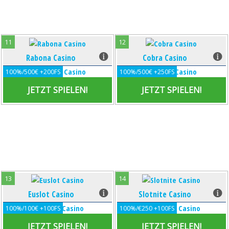
JETZT SPIELEN!
JETZT SPIELEN!
11
12
Rabona Casino
Rabona Casino
Cobra Casino
Cobra Casino
Overall Score: 94%
Overall Score: 93%
100%/500€ +200FS
100%/500€ +250FS
First Deposit: 100%/500€
First Deposit: 100%/500€
JETZT SPIELEN!
JETZT SPIELEN!
Free Spins: 200
Free Spins: 250
Wagering Reqs: 30x
Wagering Reqs: 40
Minimum Deposit: 20€
Minimum Deposit: 10€
JETZT SPIELEN!
JETZT SPIELEN!
13
14
Euslot Casino
Euslot Casino
Slotnite Casino
Slotnite Casino
Overall Score: 88%
Overall Score: 92%
100%/100€ +100FS
100%/€250 +100FS
First Deposit: 100%/100€
First Deposit: 100%/€250
JETZT SPIELEN!
JETZT SPIELEN!