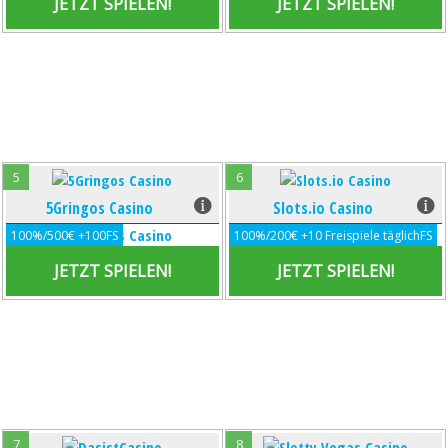
JETZT SPIELEN!
JETZT SPIELEN!
Willkommensboni
Free Spins: None
Free Spins: 100
Wagering Reqs:
Wagering Reqs: x50
Minimum Deposit: 10€
Minimum Deposit: 10€
JETZT SPIELEN!
JETZT SPIELEN!
5
6
5Gringos Casino
5Gringos Casino
Slots.io Casino
Slots.io Casino
Overall Score: 91%
Overall Score: 85%
100%/500€ +100FS
100%/200€ +10 Freispiele täglichFS
First Deposit: 100%/500€
First Deposit: 100%/200€
JETZT SPIELEN!
JETZT SPIELEN!
Free Spins: 100
Free Spins: 10 Freispiele täglich
Wagering Reqs: x30
Wagering Reqs: x35
Minimum Deposit: 10€
Minimum Deposit: 20€
JETZT SPIELEN!
JETZT SPIELEN!
7
8