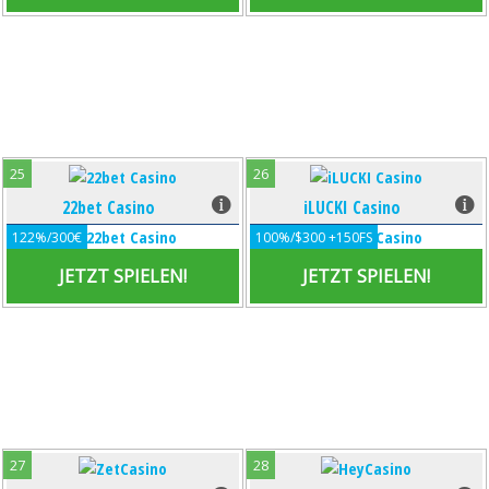
Wagering Reqs: x 35
Wagering Reqs: x50
Minimum Deposit: 10€
Minimum Deposit: 20€
JETZT SPIELEN!
JETZT SPIELEN!
25
26
22bet Casino
22bet Casino
iLUCKI Casino
iLUCKI Casino
Overall Score: 90%
Overall Score: 92%
122%/300€
100%/$300 +150FS
First Deposit: 122%/300€
First Deposit: 100%/$300
JETZT SPIELEN!
JETZT SPIELEN!
Free Spins: None
Free Spins: 150
Wagering Reqs:
Wagering Reqs: x50
Minimum Deposit: 1€
Minimum Deposit: 10€
JETZT SPIELEN!
JETZT SPIELEN!
27
28