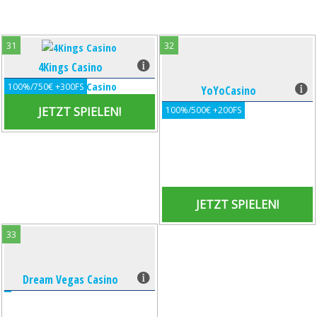
31
32
4Kings Casino
4Kings Casino
YoYoCasino
YoYoCasino
Overall Score: 91%
Overall Score: 91%
100%/750€ +300FS
100%/500€ +200FS
First Deposit: 100%/750€
First Deposit: 100%/500€
JETZT SPIELEN!
JETZT SPIELEN!
Free Spins: 300
Free Spins: 200
Wagering Reqs: 40X
Wagering Reqs: x30
Minimum Deposit: 20€
Minimum Deposit: 10€
JETZT SPIELEN!
JETZT SPIELEN!
33
Dream Vegas Casino
Dream Vegas Casino
Overall Score: 91%
First Deposit:
JETZT SPIELEN!
Free Spins: None