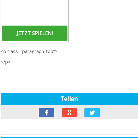
Wagering Reqs:
Minimum Deposit: 20€
JETZT SPIELEN!
<p class=“paragraph-top“>
</p>
Teilen