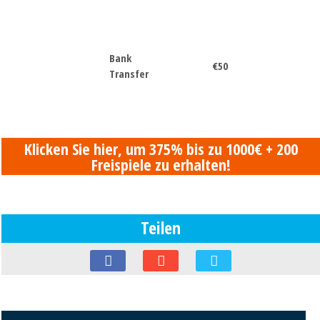
Bank
€50
Transfer
Klicken Sie hier, um 375% bis zu 1000€ + 200
Freispiele zu erhalten!
Teilen