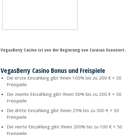
VegasBerry Casino ist von der Regierung von Curacao lizenziert.
VegasBerry Casino Bonus und Freispiele
Die erste Einzahlung gibt Ihnen 100% bis zu 200 € + 50
Freispiele
Die zweite Einzahlung gibt Ihnen 50% bis zu 200 € + 50
Freispiele
Die dritte Einzahlung gibt Ihnen 25% bis zu 500 € + 50
Freispiele
Die vierte Einzahlung gibt Ihnen 200% bis zu 100 € + 50
Freispiele.