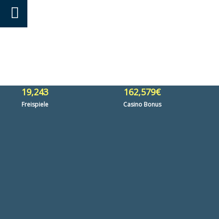
19,243
162,579€
Freispiele
Casino Bonus