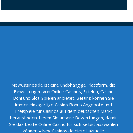
NewCasinos.de ist eine unabhängige Plattform, die
Bewertungen von Online Casinos, Spielen, Casino
Boni und Slot-Spielen anbietet. Bei uns können Sie
immer einzigartige Casino Bonus Angebote und
Freispiele für Casinos auf dem deutschen Markt
herausfinden. Lesen Sie unsere Bewertungen, damit
Sie das beste Online Casino für sich selbst auswählen
können – NewCasinos.de bietet aktuelle