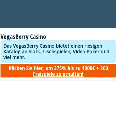
VegasBerry Casino
Das VegasBerry Casino bietet einen riesigen
Katalog an Slots, Tischspielen, Video Poker und
viel mehr.
Klicken Sie hier, um 375% bis zu 1000€ + 200
Freispiele zu erhalten!