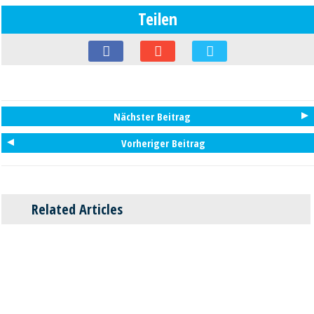
Teilen
Nächster Beitrag
Vorheriger Beitrag
Related Articles