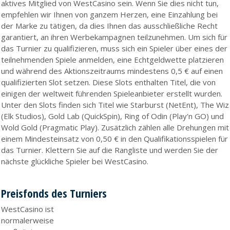
aktives Mitglied von WestCasino sein. Wenn Sie dies nicht tun,
empfehlen wir Ihnen von ganzem Herzen, eine Einzahlung bei
der Marke zu tätigen, da dies Ihnen das ausschließliche Recht
garantiert, an ihren Werbekampagnen teilzunehmen. Um sich für
das Turnier zu qualifizieren, muss sich ein Spieler über eines der
teilnehmenden Spiele anmelden, eine Echtgeldwette platzieren
und während des Aktionszeitraums mindestens 0,5 € auf einen
qualifizierten Slot setzen. Diese Slots enthalten Titel, die von
einigen der weltweit führenden Spieleanbieter erstellt wurden.
Unter den Slots finden sich Titel wie Starburst (NetEnt), The Wiz
(Elk Studios), Gold Lab (QuickSpin), Ring of Odin (Play'n GO) und
Wold Gold (Pragmatic Play). Zusätzlich zählen alle Drehungen mit
einem Mindesteinsatz von 0,50 € in den Qualifikationsspielen für
das Turnier. Klettern Sie auf die Rangliste und werden Sie der
nächste glückliche Spieler bei WestCasino.
Preisfonds des Turniers
WestCasino ist
normalerweise