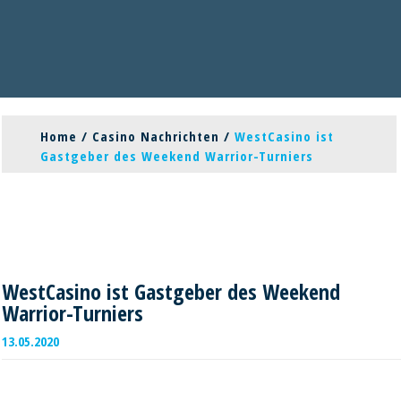
Home
/
Casino Nachrichten
/
WestCasino ist
Gastgeber des Weekend Warrior-Turniers
WestCasino ist Gastgeber des Weekend
Warrior-Turniers
13.05.2020